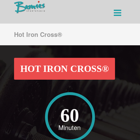
Hot Iron Cross®
HOT IRON CROSS®
60
Minuten