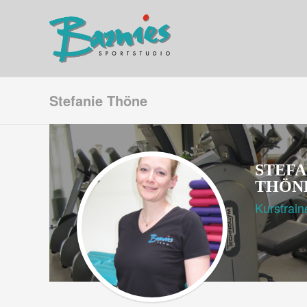
Stefanie Thöne
STEFA
THÖN
Kurstrain